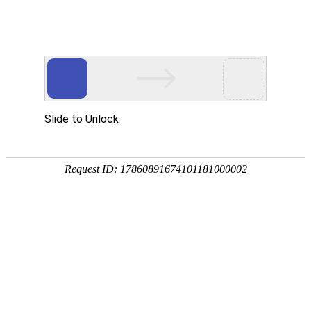
紫金电子
乐清市紫金电子有限公司
首页
关于我们
公司简介
组织架构
企业文化
企业荣誉
厂房设备
产品中心
直链开关(琴链开关)
油烟机开关
按键帽
带灯轻触开关按键帽