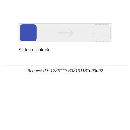
紫金电子
乐清市紫金电子有限公司
首页
关于我们
公司简介
组织架构
企业文化
企业荣誉
厂房设备
产品中心
直链开关(琴链开关)
油烟机开关
按键帽
带灯轻触开关按键帽